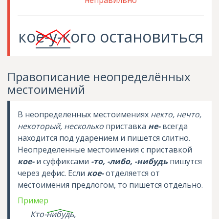
неправильно
ко
е-у
-к
ого
остановиться
Правописание неопределённых
местоимений
В неопределенных местоимениях
некто, нечто,
некоторый, несколько
приставка
не-
всегда
находится под ударением и пишется слитно.
Неопределенные местоимения с приставкой
кое-
и суффиксами
-то, -либо, -нибудь
пишутся
через дефис. Если
кое-
отделяется от
местоимения предлогом, то пишется отдельно.
Пример
Кто
-
нибудь
,