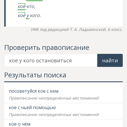
кое
-
кто,
кое
у
кого.
УМК под редакцией Т. А. Ладыженской, 6 класс.
Проверить правописание
найти
Результаты поиска
посоветуйся кое с кем
Правописание неопределённых местоимений
кое с чьей помощью
Правописание неопределённых местоимений
кое о чём