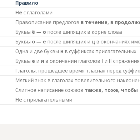
Правило
Не
с глаголами
Правописание предлогов
в течение, в продолж
Буквы
ё — о
после шипящих в корне слова
Буквы
о — е
после шипящих и
ц
в окончаниях им
Одна и две буквы
н
в суффиксах прилагательных
Буквы
е
и
и
в окончании глаголов I и II спряжения
Глаголы, прошедшее время, гласная перед суффи
Мягкий знак в глаголах повелительного наклонен
Слитное написание союзов
также, тоже, чтобы
Не
с прилагательными