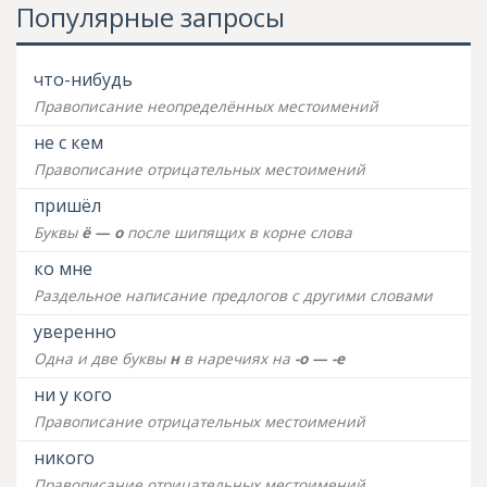
Популярные запросы
что-нибудь
Правописание неопределённых местоимений
не с кем
Правописание отрицательных местоимений
пришёл
Буквы
ё — о
после шипящих в корне слова
ко мне
Раздельное написание предлогов с другими словами
уверенно
Одна и две буквы
н
в наречиях на
-о — -е
ни у кого
Правописание отрицательных местоимений
никого
Правописание отрицательных местоимений