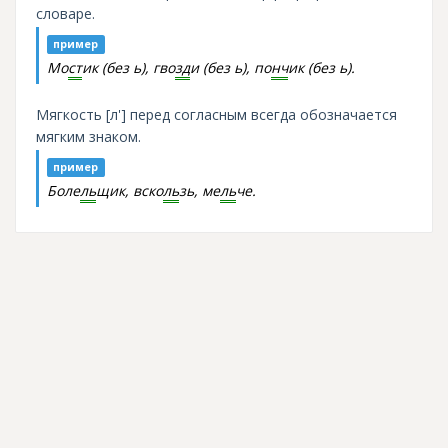
словаре.
пример
Мо
ст
ик (без ь), гво
зд
и (без ь), по
нч
ик (без ь).
Мягкость [л'] перед согласным всегда обозначается
мягким знаком.
пример
Боле
ль
щик, вско
ль
зь, ме
ль
че.