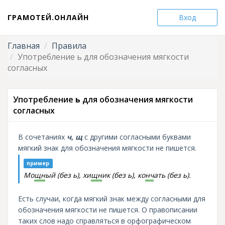
ГРАМОТЕЙ.ОНЛАЙН
Вход
Главная
Правила
Употребление ь для обозначения мягкости
согласных
Употребление
ь
для обозначения мягкости
согласных
В сочетаниях
ч, щ
с другими согласными буквами
мягкий знак для обозначения мягкости не пишется.
пример
Мо
щн
ый (без ь), хи
щн
ик (без ь), ко
нч
ать (без ь).
Есть случаи, когда мягкий знак между согласными для
обозначения мягкости не пишется. О правописании
таких слов надо справляться в орфографическом