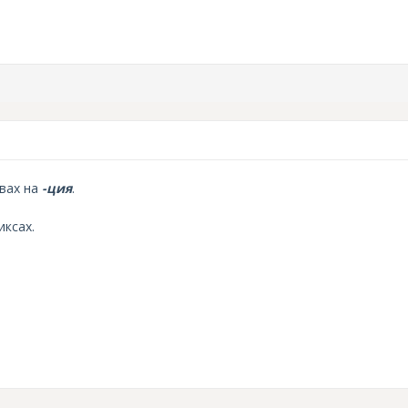
овах на
-ция
.
иксах.