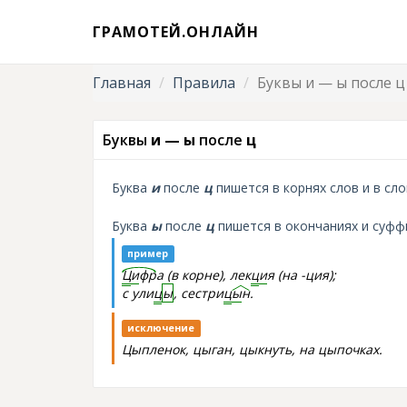
ГРАМОТЕЙ.ОНЛАЙН
Главная
Правила
Буквы и — ы после ц
Буквы
и — ы
после
ц
Буква
и
после
ц
пишется в корнях слов и в сл
Буква
ы
после
ц
пишется в окончаниях и суфф
пример
Ц
и
фр
а (в корне), лек
ц
и
я (на -ция);
с ули
ц
ы
, сестри
ц
ы
н
.
исключение
Цыпленок, цыган, цыкнуть, на цыпочках.