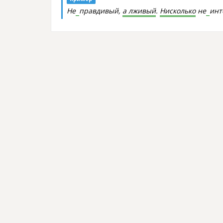
Не
правдивый,
а лживый
.
Нисколько
не
инт