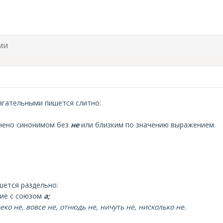
ми
агательными пишется слитно:
нено синонимом без
не
или близким по значению выражением.
шется раздельно:
ние с союзом
а;
еко не, вовсе не, отнюдь не, ничуть не, нисколько не.