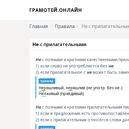
ГРАМОТЕЙ.ОНЛАЙН
Главная
Правила
Не с прилагательны
Не
с прилагательными
Не
с полными и краткими качественными прил
1) если слово не употребляется без
не
;
2) если прилагательное с
не
может быть заме
пример
Н
ер
яшливый, н
ер
яшлив (не употр. без не-).
Н
е
л
живый (правдивый).
Не
с полными и краткими прилагательными пи
1) если в предложении есть противопоставле
2) если к прилагательным относятся слова
дал
пример