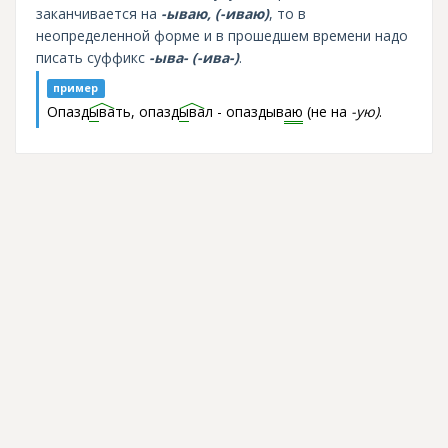
заканчивается на
-ываю, (-иваю)
, то в
неопределенной форме и в прошедшем времени надо
писать суффикс
-ыва- (-ива-)
.
пример
Опазд
ы
ва
ть, опазд
ы
ва
л - опаздыв
аю
(не на
-ую)
.