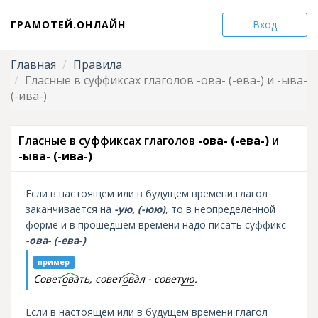
ГРАМОТЕЙ.ОНЛАЙН
Вход
Главная
Правила
Гласные в суффиксах глаголов -ова- (-ева-) и -ыва-
(-ива-)
Гласные в суффиксах глаголов
-ова- (-ева-)
и
-ыва- (-ива-)
Если в настоящем или в будущем времени глагол
заканчивается на
-ую, (-юю)
, то в неопределенной
форме и в прошедшем времени надо писать суффикс
-ова- (-ева-)
.
пример
Совет
о
ва
ть, совет
о
ва
л - совет
ую
.
Если в настоящем или в будущем времени глагол