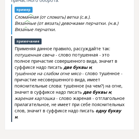
причастного оборота.
пример
Слома
нн
ая (от сломать) ветка (с.в.).
Вяза
нн
ые (от вязать) девочками перчатки. (н.в.)
Вяза
н
ые перчатки.
примечание
Применяя данное правило, рассуждайте так:
потушенная свеча
- слово потушенная - это
полное причастие совершенного вида, значит в
суффиксе надо писать
две буквы н
;
тушённое на слабом огне мясо
- слово тушённое -
причастие несовершенного вида, имеет
пояснительные слова: тушённое (на чем?) на огне,
значит в суффиксе надо писать
две буквы н
;
жареная картошка
- слово жареная - отглагольное
прилагательное, не имеет при себе пояснительных
слов, значит в суффиксе надо писать
одну букву
н
.