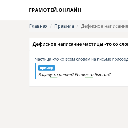
ГРАМОТЕЙ.ОНЛАЙН
Главная
Правила
Дефисное написание
Дефисное написание частицы
-то
со сло
Частица
-то
ко всем словам на письме присое
пример
Задач
у-то
решил? Реши
л-то
быстро?