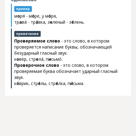
пример
м
о
р
я
- м
о
ре, у м
о
ря,
тр
а
в
а
- тр
а
вка, з
е
лëный - з
е
лень.
примечание
Проверяемое слово
- это слово, в котором
проверяется написание буквы, обозначающей
безударный гласный звук.
к
о
вëр, стр
е
л
а
, п
и
сьм
о
.
Проверочное слово
- это слово, в котором
проверяемая буква обозначает ударный гласный
звук.
к
о
врик, стр
е
лы, стр
е
лка, п
и
сьма.