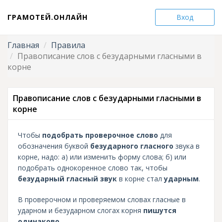
ГРАМОТЕЙ.ОНЛАЙН
Вход
Главная
Правила
Правописание слов с безударными гласными в
корне
Правописание слов с безударными гласными в
корне
Чтобы
подобрать проверочное слово
для
обозначения буквой
безударного гласного
звука в
корне, надо: а) или изменить форму слова; б) или
подобрать однокоренное слово так, чтобы
безударный гласный звук
в корне стал
ударным
.
В проверочном и проверяемом словах гласные в
ударном и безударном слогах корня
пишутся
одинаково
.