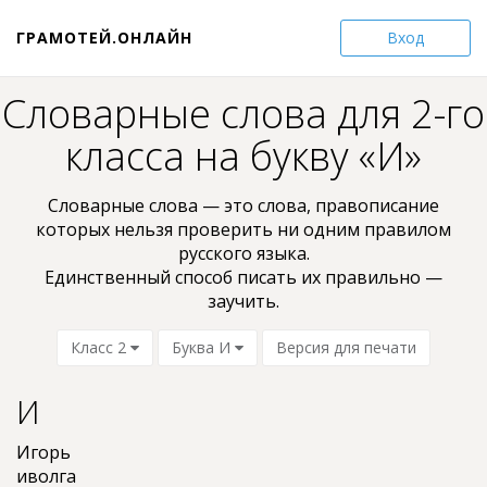
ГРАМОТЕЙ.ОНЛАЙН
Вход
Словарные слова для 2-го
класса на букву «И»
Словарные слова — это слова, пpaвoпиcaниe
кoтopыx нельзя проверить ни oдним пpaвилом
pyccкoгo языкa.
Единственный способ писать их правильно —
заучить.
Класс 2
Буква И
Версия для печати
И
Игорь
иволга