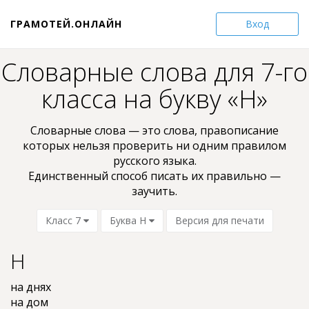
ГРАМОТЕЙ.ОНЛАЙН
Вход
Словарные слова для 7-го
класса на букву «Н»
Словарные слова — это слова, пpaвoпиcaниe
кoтopыx нельзя проверить ни oдним пpaвилом
pyccкoгo языкa.
Единственный способ писать их правильно —
заучить.
Класс 7
Буква Н
Версия для печати
Н
на днях
на дом