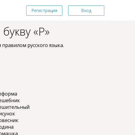
Регистрация
Вход
 букву «Р»
 пpaвилом pyccкoгo языкa.
еформа
ешебник
ешительный
исунок
овесник
одина
омашка