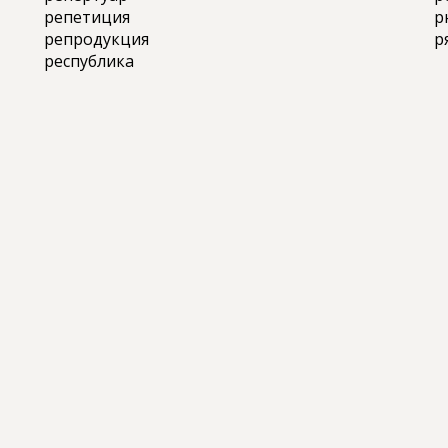
репетиция
р
репродукция
р
республика