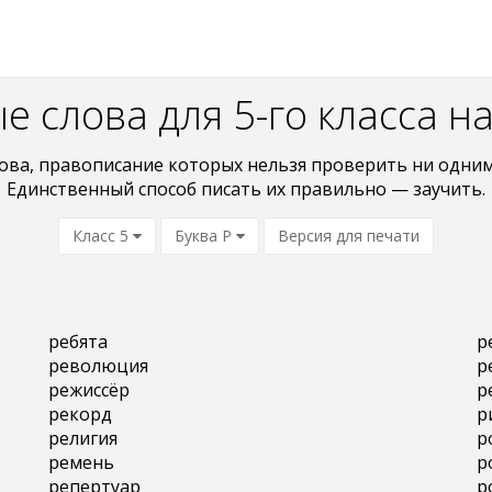
 слова для 5-го класса на
ова, пpaвoпиcaниe кoтopыx нельзя проверить ни oдним
Единственный способ писать их правильно — заучить.
Класс 5
Буква Р
Версия для печати
ребята
р
революция
р
режиссёр
р
рекорд
р
религия
р
ремень
р
репертуар
р