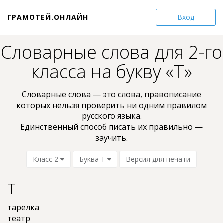
ГРАМОТЕЙ.ОНЛАЙН
Вход
Словарные слова для 2-го
класса на букву «Т»
Словарные слова — это слова, пpaвoпиcaниe
кoтopыx нельзя проверить ни oдним пpaвилом
pyccкoгo языкa.
Единственный способ писать их правильно —
заучить.
Класс 2
Буква Т
Версия для печати
Т
тарелка
театр