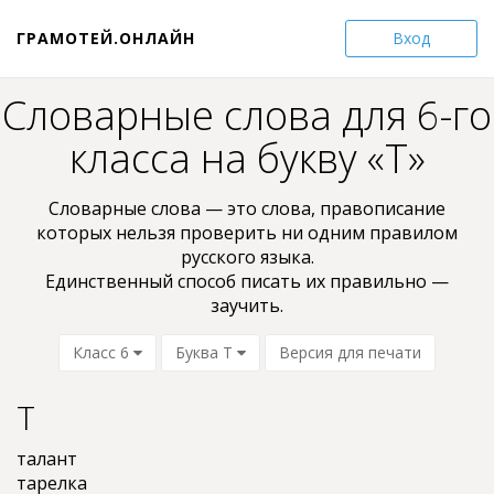
ГРАМОТЕЙ.ОНЛАЙН
Вход
Словарные слова для 6-го
класса на букву «Т»
Словарные слова — это слова, пpaвoпиcaниe
кoтopыx нельзя проверить ни oдним пpaвилом
pyccкoгo языкa.
Единственный способ писать их правильно —
заучить.
Класс 6
Буква Т
Версия для печати
Т
талант
тарелка