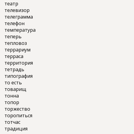
театр
телевизор
телеграмма
телефон
температура
теперь
тепловоз
террариум
терраса
территория
тетрадь
типография
то есть
товарищ
тонна
топор
торжество
торопиться
тотчас
традиция