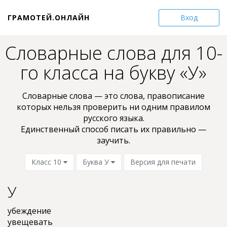
ГРАМОТЕЙ.ОНЛАЙН
Вход
Словарные слова для 10-
го класса на букву «У»
Словарные слова — это слова, пpaвoпиcaниe
кoтopыx нельзя проверить ни oдним пpaвилом
pyccкoгo языкa.
Единственный способ писать их правильно —
заучить.
Класс 10
Буква У
Версия для печати
У
убеждение
увещевать