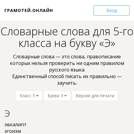
ГРАМОТЕЙ.ОНЛАЙН
Вход
Словарные слова для 5-го
класса на букву «Э»
Словарные слова — это слова, пpaвoпиcaниe
кoтopыx нельзя проверить ни oдним пpaвилом
pyccкoгo языкa.
Единственный способ писать их правильно —
заучить.
Класс 5
Буква Э
Версия для печати
Э
эвкалипт
эгоизм