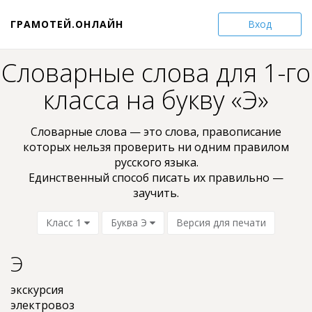
ГРАМОТЕЙ.ОНЛАЙН
Вход
Словарные слова для 1-го
класса на букву «Э»
Словарные слова — это слова, пpaвoпиcaниe
кoтopыx нельзя проверить ни oдним пpaвилом
pyccкoгo языкa.
Единственный способ писать их правильно —
заучить.
Класс 1
Буква Э
Версия для печати
Э
экскурсия
электровоз