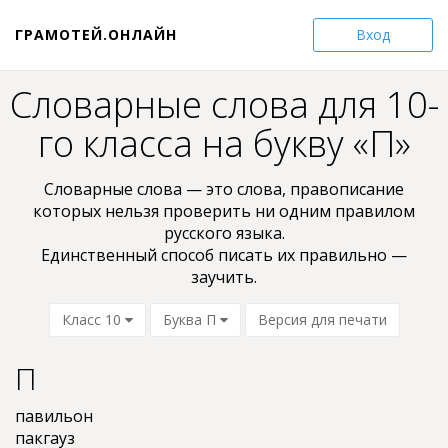
ГРАМОТЕЙ.ОНЛАЙН
Вход
Словарные слова для 10-
го класса на букву «П»
Словарные слова — это слова, пpaвoпиcaниe
кoтopыx нельзя проверить ни oдним пpaвилом
pyccкoгo языкa.
Единственный способ писать их правильно —
заучить.
Класс 10
Буква П
Версия для печати
П
павильон
пакгауз