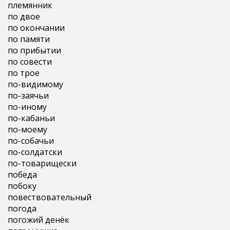
племянник
по двое
по окончании
по памяти
по прибытии
по совести
по трое
по-видимому
по-заячьи
по-иному
по-кабаньи
по-моему
по-собачьи
по-солдатски
по-товарищески
победа
побоку
повествовательный
погода
погожий денёк