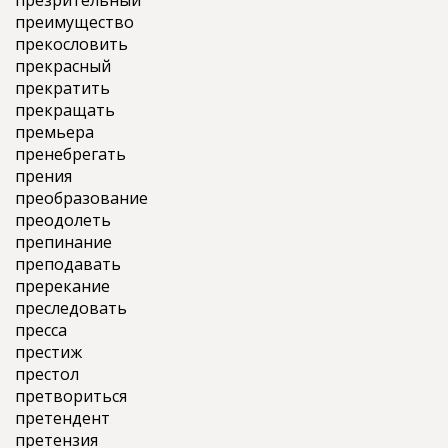
презрительный
преимущество
прекословить
прекрасный
прекратить
прекращать
премьера
пренебрегать
прения
преобразование
преодолеть
препинание
преподавать
пререкание
преследовать
пресса
престиж
престол
претвориться
претендент
претензия