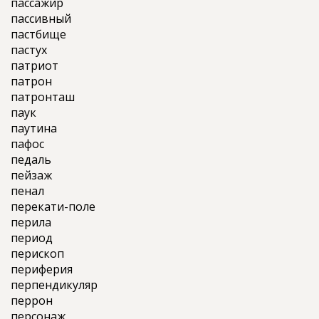
пассажир
пассивный
пастбище
пастух
патриот
патрон
патронташ
паук
паутина
пафос
педаль
пейзаж
пенал
перекати-поле
перила
период
перископ
периферия
перпендикуляр
перрон
персонаж