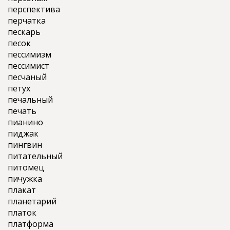
перспектива
перчатка
пескарь
песок
пессимизм
пессимист
песчаный
петух
печальный
печать
пианино
пиджак
пингвин
питательный
питомец
пичужка
плакат
планетарий
платок
платформа