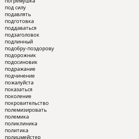
погремушка
под силу
подавлять
подготовка
поддаваться
подзаголовок
подлинный
подобру-поздорову
подорожник
подосиновик
подражание
подчинение
пожалуйста
показаться
поколение
покровительство
полемизировать
полемика
поликлиника
политика
полицмейстер