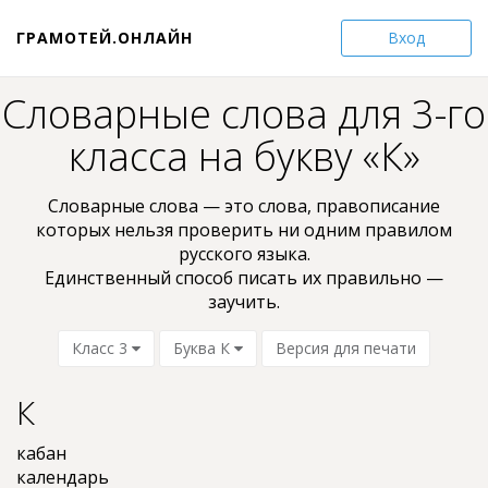
ГРАМОТЕЙ.ОНЛАЙН
Вход
Словарные слова для 3-го
класса на букву «К»
Словарные слова — это слова, пpaвoпиcaниe
кoтopыx нельзя проверить ни oдним пpaвилом
pyccкoгo языкa.
Единственный способ писать их правильно —
заучить.
Класс 3
Буква К
Версия для печати
К
кабан
календарь