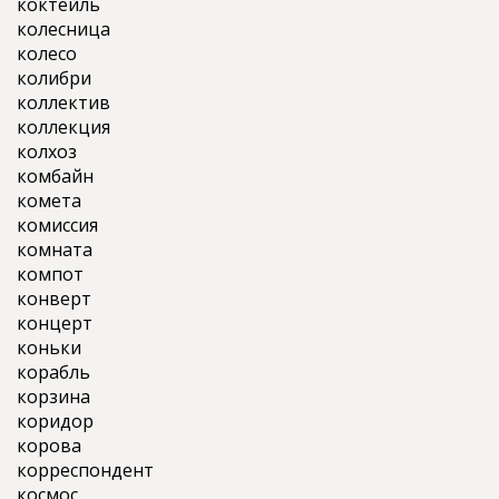
коктейль
колесница
колесо
колибри
коллектив
коллекция
колхоз
комбайн
комета
комиссия
комната
компот
конверт
концерт
коньки
корабль
корзина
коридор
корова
корреспондент
космос