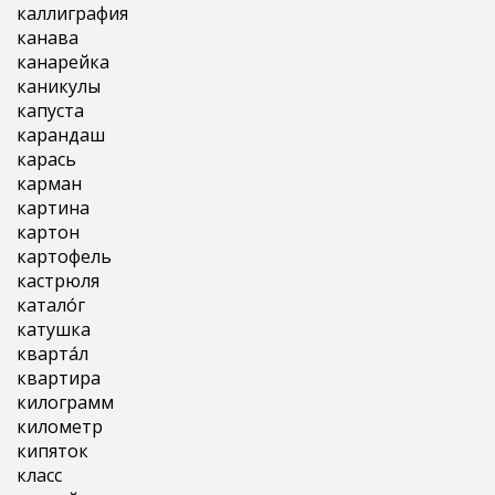
каллиграфия
канава
канарейка
каникулы
капуста
карандаш
карась
карман
картина
картон
картофель
кастрюля
катало́г
катушка
кварта́л
квартира
килограмм
километр
кипяток
класс