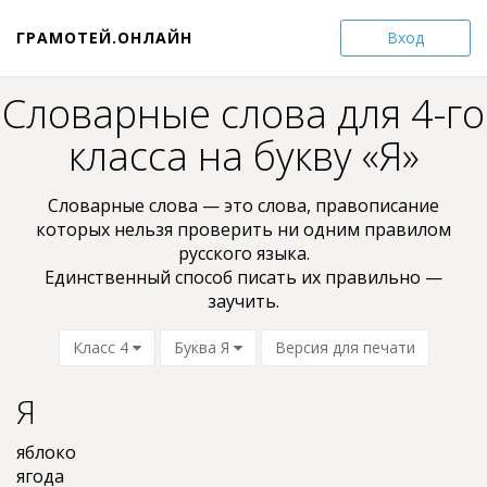
ГРАМОТЕЙ.ОНЛАЙН
Вход
Словарные слова для 4-го
класса на букву «Я»
Словарные слова — это слова, пpaвoпиcaниe
кoтopыx нельзя проверить ни oдним пpaвилом
pyccкoгo языкa.
Единственный способ писать их правильно —
заучить.
Класс 4
Буква Я
Версия для печати
Я
яблоко
ягода