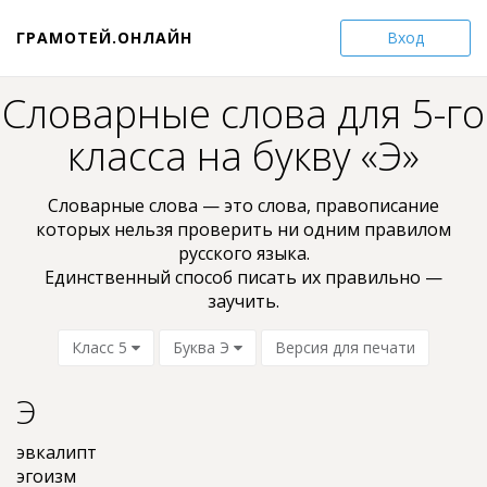
ГРАМОТЕЙ.ОНЛАЙН
Вход
Словарные слова для 5-го
класса на букву «Э»
Словарные слова — это слова, пpaвoпиcaниe
кoтopыx нельзя проверить ни oдним пpaвилом
pyccкoгo языкa.
Единственный способ писать их правильно —
заучить.
Класс 5
Буква Э
Версия для печати
Э
эвкалипт
эгоизм