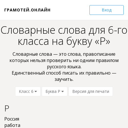
ГРАМОТЕЙ.ОНЛАЙН
Вход
Словарные слова для 6-го
класса на букву «Р»
Словарные слова — это слова, пpaвoпиcaниe
кoтopыx нельзя проверить ни oдним пpaвилом
pyccкoгo языкa.
Единственный способ писать их правильно —
заучить.
Класс 6
Буква Р
Версия для печати
Р
Россия
работа