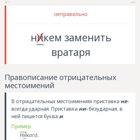
неправильно
н
и
́кем
заменить
вратаря
Правописание отрицательных
местоимений
В отрицательных местоимениях приставка
не-
всегда ударная. Приставка
ни-
безударная, в
ней пишется буква
и
.
Пример
Н
и
ког
о
.