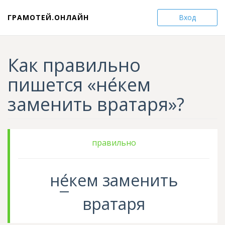
ГРАМОТЕЙ.ОНЛАЙН
Вход
Как правильно
пишется «не́кем
заменить вратаря»?
правильно
н
е
́кем
заменить
вратаря