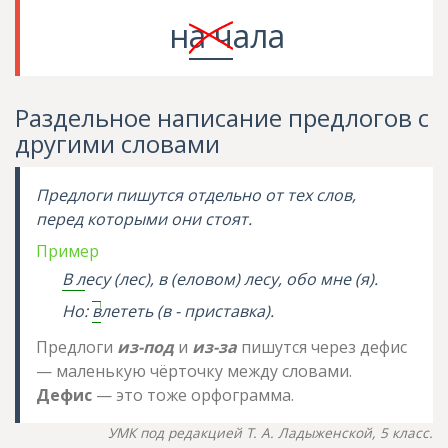
н
а ч
ала
Раздельное написание предлогов с
другими словами
Предлоги пишутся отдельно от тех слов,
перед которыми они стоят.
Пример
В л
есу (лес), в (еловом) лесу,
обо мне
(я).
Но:
в
лететь (в - приставка).
Предлоги
из-под
и
из-за
пишутся через дефис
— маленькую чёрточку между словами.
Дефис
— это тоже орфограмма.
УМК под редакцией Т. А. Ладыженской, 5 класс.