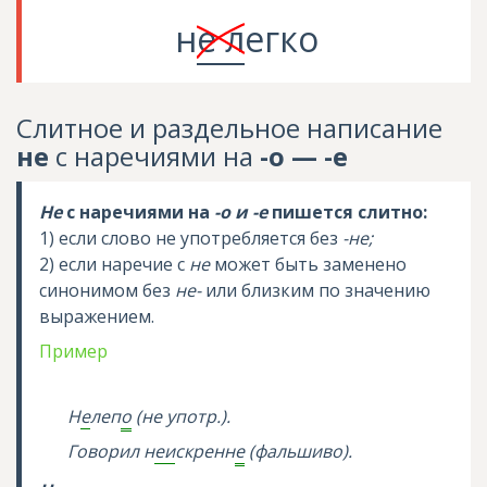
н
е л
егко
Слитное и раздельное написание
не
с наречиями на
-о — -е
Не
с наречиями на
-о и -е
пишется слитно:
1) если слово не употребляется без
-не;
2) если наречие с
не
может быть заменено
синонимом без
не-
или близким по значению
выражением.
Пример
Н
е
леп
о
(не употр.).
Говорил н
еи
скренн
е
(фальшиво).