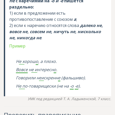
Не
с наречиями на
-о и -е
пишется
раздельно:
1) если в предложении есть
противопоставление с союзом
а
;
2) если к наречию относятся слова
далеко не,
вовсе не, совсем не, ничуть не, нисколько
не, никогда не
.
Пример
Н
е х
орош
о
, а плохо.
Вовсе
н
е и
нтересн
о
.
Говорили н
еи
скренн
е
(фальшиво).
Н
е п
о-товарищески (не на
-о
-е
).
УМК под редакцией Т. А. Ладыженской, 7 класс.
Проверить правописание