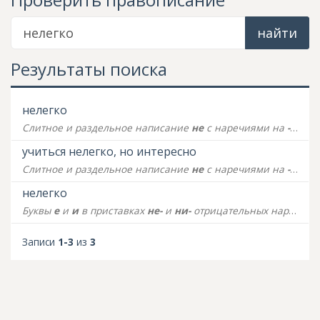
найти
Результаты поиска
нелегко
Слитное и раздельное написание
не
с наречиями на
-о — -е
учиться нелегко, но интересно
Слитное и раздельное написание
не
с наречиями на
-о — -е
нелегко
Буквы
е
и
и
в приставках
не-
и
ни-
отрицательных наречий
Записи
1-3
из
3