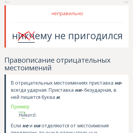
неправильно
н
ик
ч
ему
не
пригодился
Правописание отрицательных
местоимений
В отрицательных местоимениях приставка
не-
всегда ударная. Приставка
ни-
безударная, в
ней пишется буква
и
.
Пример
Н
и
ког
о
.
Если
не
и
ни
отделяются от местоимения
предлогом, то они в отрицательных