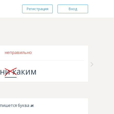
Регистрация
Вход
неправильно
н
и к
аким
 пишется буква
и
.