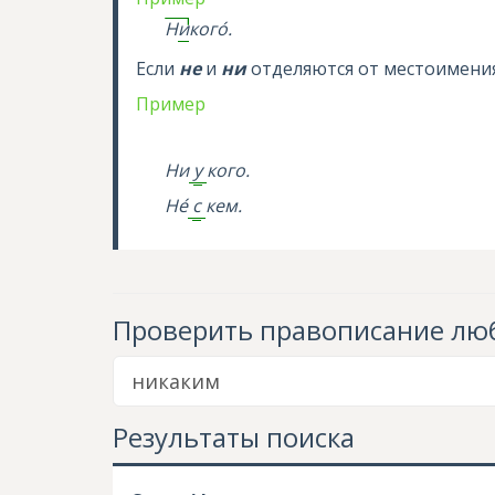
Н
и
ког
о
.
Если
не
и
ни
отделяются от местоимения
Пример
Ни
у
кого.
Н
е
с
кем.
Проверить правописание
люб
Результаты поиска