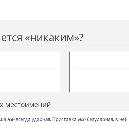
ется «никаким»?
м
х местоимений
вка
не-
всегда ударная. Приставка
ни-
безударная, в ней