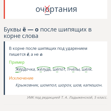
оч
о
ртания
Буквы
ё — о
после шипящих в
корне слова
В корне после шипящих под ударением
пишется
ё
, а не
о
.
Пример
Ж
ё
рд
очка,
ж
ё
лудь
,
ш
ё
пот
,
пч
ё
л
ы,
ш
ё
лк
.
Исключение
Крыжовник, шомпол, шорох, шов, капюшон.
УМК под редакцией Т. А. Ладыженской, 5 класс.