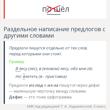
п
о ш
ёл
Раздельное написание предлогов с
другими словами
Предлоги пишутся отдельно от тех слов,
перед которыми они стоят.
Пример
В л
есу (лес), в (еловом) лесу,
обо мне
(я).
Но:
в
лететь (в - приставка).
Предлоги
из-под
и
из-за
пишутся через дефис
— маленькую чёрточку между словами.
Дефис
— это тоже орфограмма.
УМК под редакцией Т. А. Ладыженской, 5 класс.