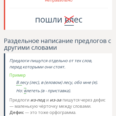
неправильно
пошли
вл
ес
Раздельное написание предлогов с
другими словами
Предлоги пишутся отдельно от тех слов,
перед которыми они стоят.
Пример
В л
есу (лес), в (еловом) лесу,
обо мне
(я).
Но:
в
лететь (в - приставка).
Предлоги
из-под
и
из-за
пишутся через дефис
— маленькую чёрточку между словами.
Дефис
— это тоже орфограмма.