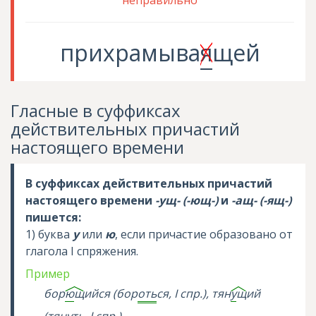
неправильно
прихрамыва
я
щей
Гласные в суффиксах
действительных причастий
настоящего времени
В суффиксах действительных причастий
настоящего времени
-ущ- (-ющ-)
и
-ащ- (-ящ-)
пишется:
1) буква
у
или
ю
, если причастие образовано от
глагола I спряжения.
Пример
бор
ю
щ
ийся (бор
оть
ся, I спр.), тян
у
щ
ий