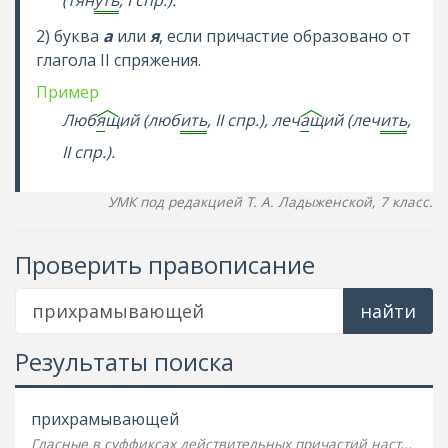
(тян
уть
, I спр.).
2) буква
а
или
я
, если причастие образовано от
глагола II спряжения.
Пример
Люб
я
щ
ий (люб
ить
, II спр.), леч
а
щ
ий (леч
ить
,
II спр.).
УМК под редакцией Т. А. Ладыженской, 7 класс.
Проверить правописание
найти
Результаты поиска
прихрамывающей
Гласные в суффиксах действительных причастий настоящего времени