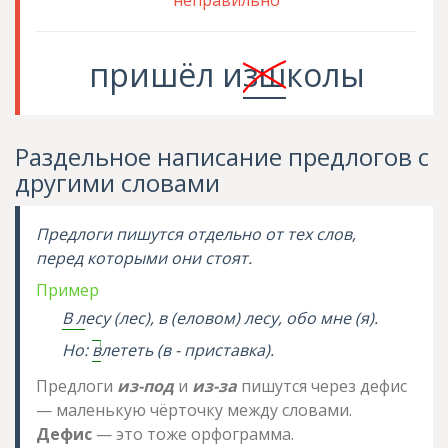
неправильно
пришёл
и
зш
колы
Раздельное написание предлогов с
другими словами
Предлоги пишутся отдельно от тех слов,
перед которыми они стоят.
Пример
В л
есу (лес), в (еловом) лесу,
обо мне
(я).
Но:
в
лететь (в - приставка).
Предлоги
из-под
и
из-за
пишутся через дефис
— маленькую чёрточку между словами.
Дефис
— это тоже орфограмма.