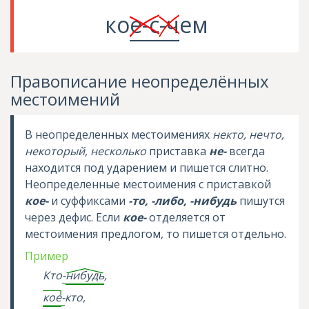
ко
е-с
-ч
ем
Правописание неопределённых
местоимений
В неопределенных местоимениях
некто, нечто,
некоторый, несколько
приставка
не-
всегда
находится под ударением и пишется слитно.
Неопределенные местоимения с приставкой
кое-
и суффиксами
-то, -либо, -нибудь
пишутся
через дефис. Если
кое-
отделяется от
местоимения предлогом, то пишется отдельно.
Пример
Кто
-
нибудь
,
кое
-
кто,