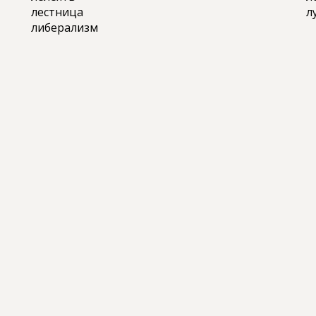
лестница
л
либерализм