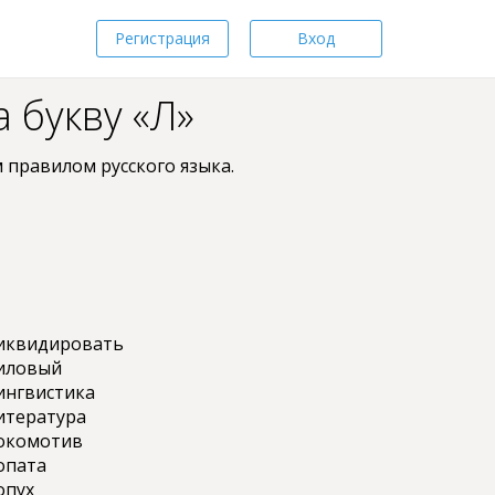
Регистрация
Вход
 букву «Л»
 пpaвилом pyccкoгo языкa.
иквидировать
иловый
ингвистика
итература
окомотив
опата
опух