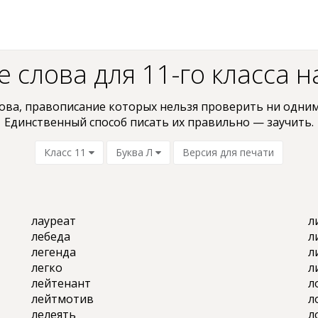
 слова для 11-го класса на
ова, пpaвoпиcaниe кoтopыx нельзя проверить ни oдним
Единственный способ писать их правильно — заучить.
Класс 11
Буква Л
Версия для печати
лауреат
л
лебеда
л
легенда
л
легко
л
лейтенант
л
лейтмотив
л
лелеять
л