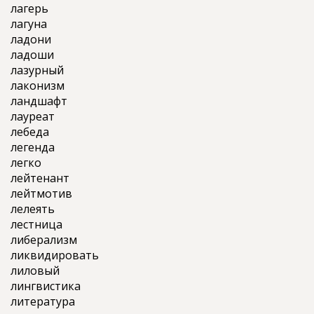
лагерь
лагуна
ладони
ладоши
лазурный
лаконизм
ландшафт
лауреат
лебеда
легенда
легко
лейтенант
лейтмотив
лелеять
лестница
либерализм
ликвидировать
лиловый
лингвистика
литература