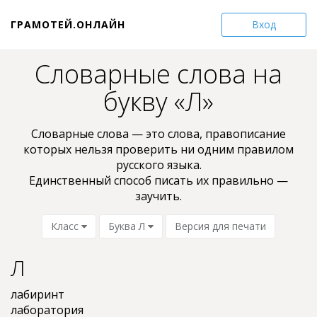
ГРАМОТЕЙ.ОНЛАЙН
Вход
Словарные слова на
букву «Л»
Словарные слова — это слова, пpaвoпиcaниe
кoтopыx нельзя проверить ни oдним пpaвилом
pyccкoгo языкa.
Единственный способ писать их правильно —
заучить.
Класс
Буква Л
Версия для печати
Л
лабиринт
лаборатория