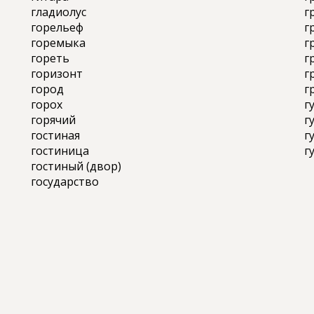
гладиолус
г
горельеф
г
горемыка
г
гореть
г
горизонт
г
город
г
горох
г
горячий
г
гостиная
г
гостиница
г
гостиный (двор)
государство