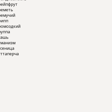
рейпфрут
реметь
ремучий
рипп
ромоздкий
руппа
уашь
уманизм
усеница
уттаперча