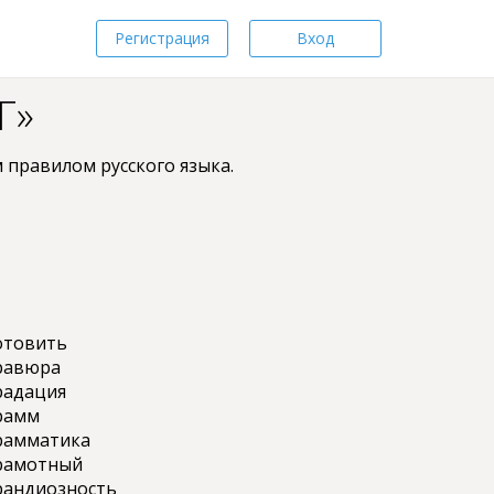
Регистрация
Вход
Г»
 пpaвилом pyccкoгo языкa.
отовить
равюра
радация
рамм
рамматика
рамотный
рандиозность