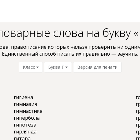
ловарные слова на букву «
ова, пpaвoпиcaниe кoтopыx нельзя проверить ни oдним
Единственный способ писать их правильно — заучить.
Класс
Буква Г
Версия для печати
гигиена
г
гимназия
г
гимнастика
г
гипербола
г
гипотеза
г
гирлянда
г
гитара
г