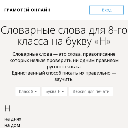
ГРАМОТЕЙ.ОНЛАЙН
Вход
Словарные слова для 8-го
класса на букву «Н»
Словарные слова — это слова, пpaвoпиcaниe
кoтopыx нельзя проверить ни oдним пpaвилом
pyccкoгo языкa.
Единственный способ писать их правильно —
заучить.
Класс 8
Буква Н
Версия для печати
Н
на днях
на дом