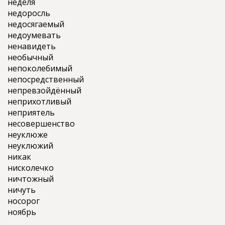
неделя
недоросль
недосягаемый
недоумевать
ненавидеть
необычный
непоколебимый
непосредственный
непревзойдённый
неприхотливый
неприятель
несовершенство
неуклюже
неуклюжий
никак
нисколечко
ничтожный
ничуть
носорог
ноябрь