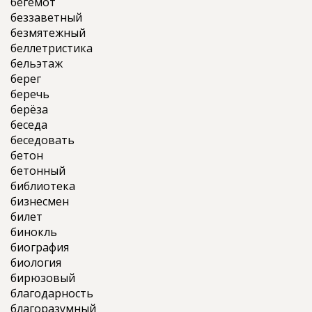
бегемот
беззаветный
безмятежный
беллетристика
бельэтаж
берег
беречь
берёза
беседа
беседовать
бетон
бетонный
библиотека
бизнесмен
билет
бинокль
биография
биология
бирюзовый
благодарность
благоразумный