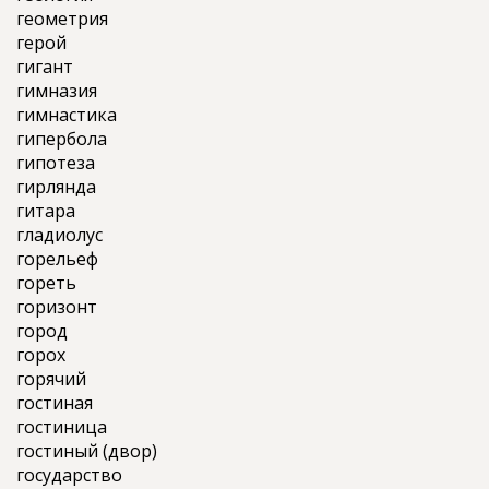
геометрия
герой
гигант
гимназия
гимнастика
гипербола
гипотеза
гирлянда
гитара
гладиолус
горельеф
гореть
горизонт
город
горох
горячий
гостиная
гостиница
гостиный (двор)
государство