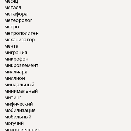
месяц
металл
метафора
метеоролог
метро
метрополитен
механизатор
мечта
миграция
микрофон
микроэлемент
миллиард
миллион
миндальный
минимальный
митинг
мифический
мобилизация
мобильный
могучий
можжевельник