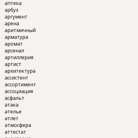
аптека
арбуз
аргумент
арена
аритмичный
арматура
аромат
арсенал
артиллерия
артист
архитектура
ассистент
ассортимент
ассоциация
асфальт
атака
ателье
атлет
атмосфера
аттестат