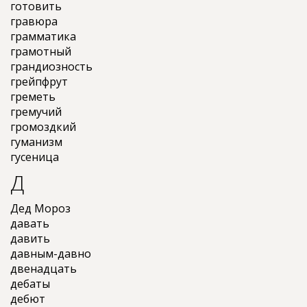
готовить
гравюра
грамматика
грамотный
грандиозность
грейпфрут
греметь
гремучий
громоздкий
гуманизм
гусеница
Д
Дед Мороз
давать
давить
давным-давно
двенадцать
дебаты
дебют