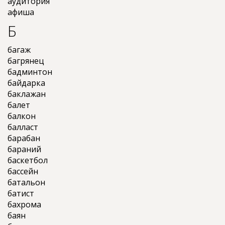
аудитория
афиша
Б
багаж
багрянец
бадминтон
байдарка
баклажан
балет
балкон
балласт
барабан
бараний
баскетбол
бассейн
батальон
батист
бахрома
баян