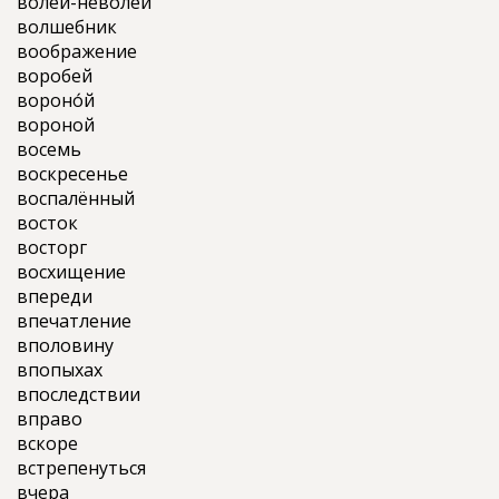
волей-неволей
волшебник
воображение
воробей
вороно́й
вороной
восемь
воскресенье
воспалённый
восток
восторг
восхищение
впереди
впечатление
вполовину
впопыхах
впоследствии
вправо
вскоре
встрепенуться
вчера