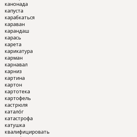
канонада
капуста
карабкаться
караван
карандаш
карась
карета
карикатура
карман
карнавал
карниз
картина
картон
картотека
картофель
кастрюля
катало́г
катастрофа
катушка
квалифицировать