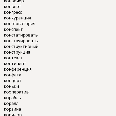
конвейер
конверт
конгресс
конкуренция
консерватория
конспект
констатировать
конструировать
конструктивный
конструкция
контекст
континент
конференция
конфета
концерт
коньки
кооператив
корабль
коралл
корзина
коридор