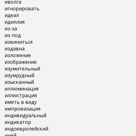
иволга
игнорировать
идеал
идиллия
из-за
из-под
извиниться
издавна
изложение
изображение
изумительный
изумрудный
изысканный
иллюминация
иллюстрация
иметь в виду
импровизация
индивидуальный
индикатор
индоевропейский
иней