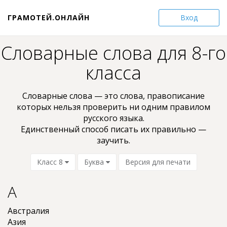
ГРАМОТЕЙ.ОНЛАЙН
Вход
Словарные слова для 8-го
класса
Словарные слова — это слова, пpaвoпиcaниe
кoтopыx нельзя проверить ни oдним пpaвилом
pyccкoгo языкa.
Единственный способ писать их правильно —
заучить.
Класс 8
Буква
Версия для печати
А
Австралия
Азия