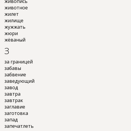
живопись
животное
жилет
жилище
жужжать
жюри
жёваный
З
за границей
забавы
забвение
заведующий
завод
завтра
завтрак
заглавие
заготовка
запад
запечатлеть