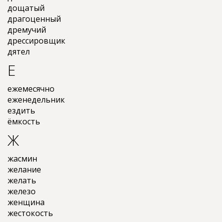
дощатый
драгоценный
дремучий
дрессировщик
дятел
Е
ежемесячно
еженедельник
ездить
ёмкость
Ж
жасмин
желание
желать
железо
женщина
жестокость