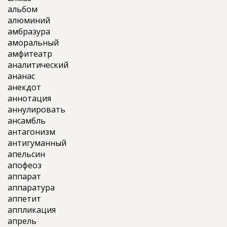
альбом
алюминий
амбразура
аморальный
амфитеатр
аналитический
ананас
анекдот
аннотация
аннулировать
ансамбль
антагонизм
антигуманный
апельсин
апофеоз
аппарат
аппаратура
аппетит
аппликация
апрель