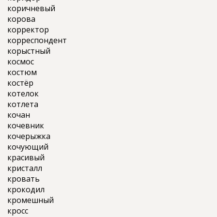
коричневый
корова
корректор
корреспондент
корыстный
космос
костюм
костёр
котелок
котлета
кочан
кочевник
кочерыжка
кочующий
красивый
кристалл
кровать
крокодил
кромешный
кросс