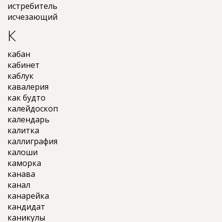
истребитель
исчезающий
К
кабан
кабинет
каблук
кавалерия
как будто
калейдоскоп
календарь
калитка
каллиграфия
калоши
каморка
канава
канал
канарейка
кандидат
каникулы