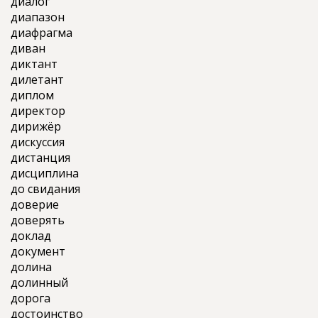
диалог
диапазон
диафрагма
диван
диктант
дилетант
диплом
директор
дирижёр
дискуссия
дистанция
дисциплина
до свидания
доверие
доверять
доклад
документ
долина
долинный
дорога
достоинство