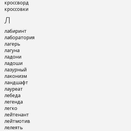
кроссворд
кроссовки
Л
лабиринт
лаборатория
лагерь
лагуна
ладони
ладоши
лазурный
лаконизм
ландшафт
лауреат
лебеда
легенда
легко
лейтенант
лейтмотив
лелеять