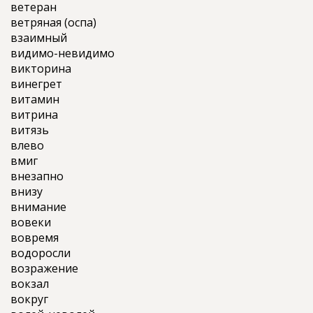
ветеран
ветряная (оспа)
взаимный
видимо-невидимо
викторина
винегрет
витамин
витрина
витязь
влево
вмиг
внезапно
внизу
внимание
вовеки
вовремя
водоросли
возражение
вокзал
вокруг