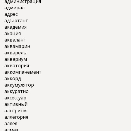
администрация
адмирал
адрес
адъютант
академия
акация
акваланг
аквамарин
акварель
аквариум
акватория
аккомпанемент
аккорд
аккумулятор
аккуратно
аксессуар
активный
алгоритм
аллегория
аллея
алмаз