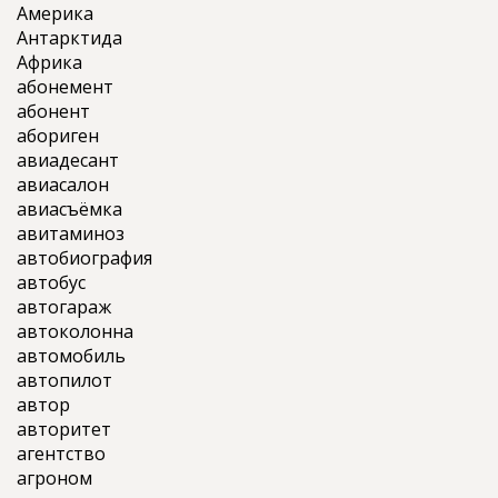
Америка
Антарктида
Африка
абонемент
абонент
абориген
авиадесант
авиасалон
авиасъёмка
авитаминоз
автобиография
автобус
автогараж
автоколонна
автомобиль
автопилот
автор
авторитет
агентство
агроном