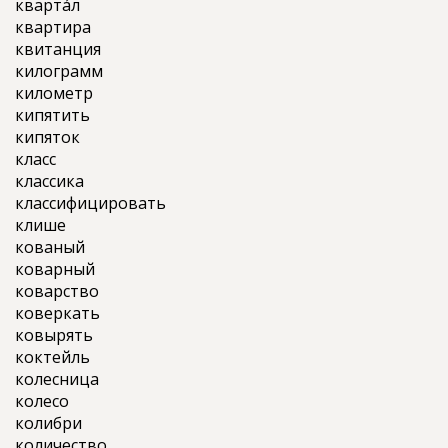
кварта́л
квартира
квитанция
килограмм
километр
кипятить
кипяток
класс
классика
классифицировать
клише
кованый
коварный
коварство
коверкать
ковырять
коктейль
колесница
колесо
колибри
количество