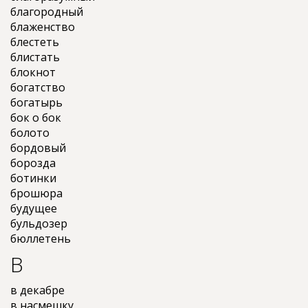
благородный
блаженство
блестеть
блистать
блокнот
богатство
богатырь
бок о бок
болото
бордовый
борозда
ботинки
брошюра
будущее
бульдозер
бюллетень
В
в декабре
в насмешку