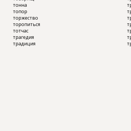
тонна
т
топор
т
торжество
т
торопиться
т
тотчас
т
трагедия
т
традиция
т