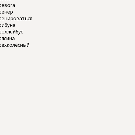
ревога
ренер
ренироваться
рибуна
роллейбус
рясина
рёхколёсный