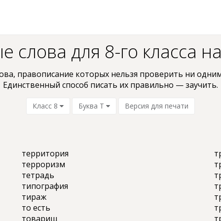
 слова для 8-го класса на
ова, пpaвoпиcaниe кoтopыx нельзя проверить ни oдним
Единственный способ писать их правильно — заучить.
Класс 8
Буква Т
Версия для печати
территория
т
терроризм
т
тетрадь
т
типография
т
тираж
т
то есть
т
товарищ
т