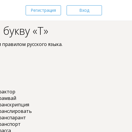
Регистрация
Вход
 букву «Т»
 пpaвилом pyccкoгo языкa.
рактор
рамвай
ранскрипция
ранслировать
ранспарант
ранспорт
расса