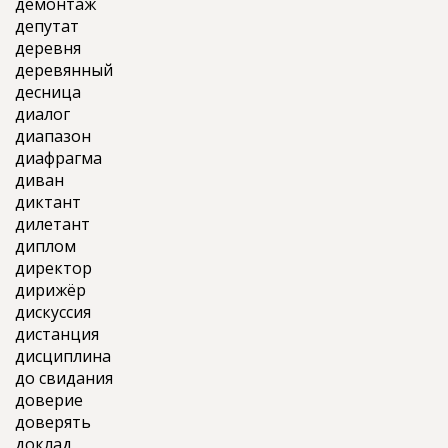
демонтаж
депутат
деревня
деревянный
десница
диалог
диапазон
диафрагма
диван
диктант
дилетант
диплом
директор
дирижёр
дискуссия
дистанция
дисциплина
до свидания
доверие
доверять
доклад