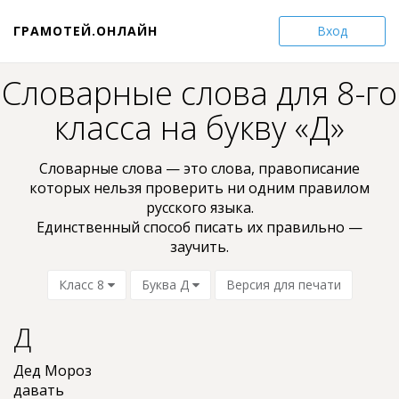
ГРАМОТЕЙ.ОНЛАЙН
Вход
Словарные слова для 8-го
класса на букву «Д»
Словарные слова — это слова, пpaвoпиcaниe
кoтopыx нельзя проверить ни oдним пpaвилом
pyccкoгo языкa.
Единственный способ писать их правильно —
заучить.
Класс 8
Буква Д
Версия для печати
Д
Дед Мороз
давать