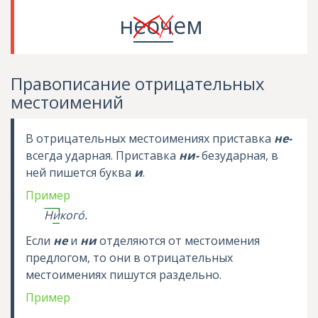
н
ео
ч
ем
Правописание отрицательных
местоимений
В отрицательных местоимениях приставка
не-
всегда ударная. Приставка
ни-
безударная, в
ней пишется буква
и
.
Пример
Н
и
ког
о
.
Если
не
и
ни
отделяются от местоимения
предлогом, то они в отрицательных
местоимениях пишутся раздельно.
Пример