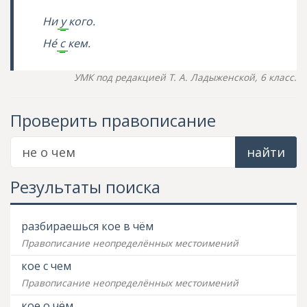
Ни
у
кого.
Н
е
с
кем.
УМК под редакцией Т. А. Ладыженской, 6 класс.
Проверить правописание
найти
Результаты поиска
разбираешься кое в чём
Правописание неопределённых местоимений
кое с чем
Правописание неопределённых местоимений
кое о чём